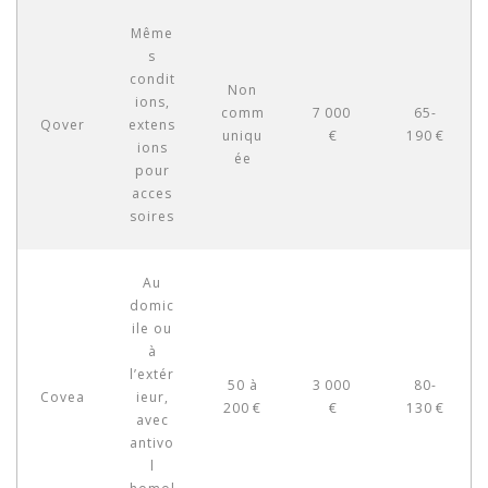
Même
s
condit
Non
ions,
comm
7 000
65-
Qover
extens
uniqu
€
190 €
ions
ée
pour
acces
soires
Au
domic
ile ou
à
l’extér
50 à
3 000
80-
Covea
ieur,
200 €
€
130 €
avec
antivo
l