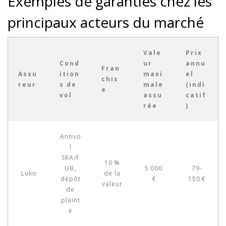
Exemples de garanties chez les
principaux acteurs du marché
Vale
Prix
Cond
ur
annu
Fran
Assu
ition
maxi
el
chis
reur
s de
male
(indi
e
vol
assu
catif
rée
)
Antivo
l
SRA/F
10 %
UB,
5 000
79-
Luko
de la
dépôt
€
150 €
valeur
de
plaint
e