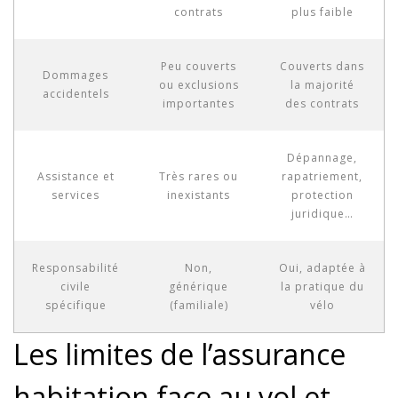
contrats
plus faible
Peu couverts
Couverts dans
Dommages
ou exclusions
la majorité
accidentels
importantes
des contrats
Dépannage,
Assistance et
Très rares ou
rapatriement,
services
inexistants
protection
juridique…
Responsabilité
Non,
Oui, adaptée à
civile
générique
la pratique du
spécifique
(familiale)
vélo
Les limites de l’assurance
habitation face au vol et