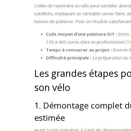
L’idée de repeindre un vélo peut sembler abordab
subtilités, impliquant un véritable savoir-faire,
heures de patience. Pour un résultat satisfaisant
Coût moyen d’une peinture DIY :
Entre 2
150 à 400 euros chez un professionnel (
V
Temps à consacrer au projet :
Environ 6
Difficulté principale :
La préparation du su
Les grandes étapes po
son vélo
1. Démontage complet du
estimée
Avant toute opération, il s’agit de désassembler