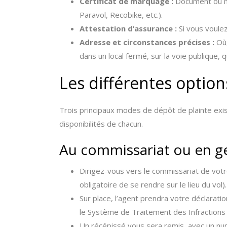
Certificat de marquage :
Document ou ma
Paravol, Recobike, etc.).
Attestation d’assurance :
Si vous voulez
Adresse et circonstances précises :
Où,
dans un local fermé, sur la voie publique, 
Les différentes optio
Trois principaux modes de dépôt de plainte exist
disponibilités de chacun.
Au commissariat ou en 
Dirigez-vous vers le commissariat de votre
obligatoire de se rendre sur le lieu du vol).
Sur place, l’agent prendra votre déclaration
le Système de Traitement des Infractions
Un récépissé vous sera remis, avec un nu