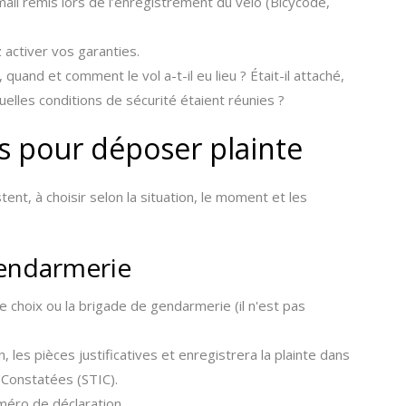
il remis lors de l’enregistrement du vélo (Bicycode,
 activer vos garanties.
 quand et comment le vol a-t-il eu lieu ? Était-il attaché,
quelles conditions de sécurité étaient réunies ?
ns pour déposer plainte
ent, à choisir selon la situation, le moment et les
gendarmerie
 choix ou la brigade de gendarmerie (il n'est pas
, les pièces justificatives et enregistrera la plainte dans
 Constatées (STIC).
méro de déclaration.