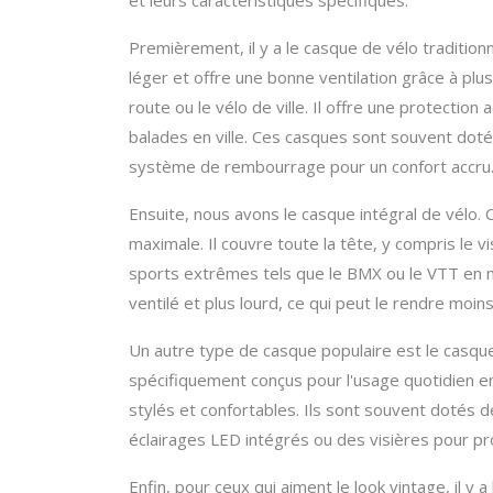
et leurs caractéristiques spécifiques.
Premièrement, il y a le casque de vélo traditio
léger et offre une bonne ventilation grâce à plusi
route ou le vélo de ville. Il offre une protectio
balades en ville. Ces casques sont souvent doté
système de rembourrage pour un confort accru
Ensuite, nous avons le casque intégral de vélo. 
maximale. Il couvre toute la tête, y compris le v
sports extrêmes tels que le BMX ou le VTT en 
ventilé et plus lourd, ce qui peut le rendre moins 
Un autre type de casque populaire est le casqu
spécifiquement conçus pour l'usage quotidien en 
stylés et confortables. Ils sont souvent dotés
éclairages LED intégrés ou des visières pour prot
Enfin, pour ceux qui aiment le look vintage, il y