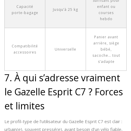
Suffisant pour
Capacité
enfant ou
Jusqu’à 25 kg
porte-bagage
courses
hebdo
Panier avant
arrière, siège
Compatibilité
Universelle
bébé,
accessoires
sacoche… tout
s’adapte
7. À qui s’adresse vraiment
le Gazelle Esprit C7 ? Forces
et limites
Le profil-type de l’utilisateur du Gazelle Esprit C7 est clair :
urbain(e), souvent pressé(e), ayant besoin d’un vélo fiable,