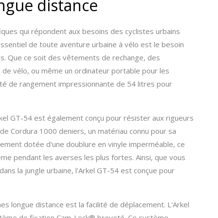
ngue distance
fiques qui répondent aux besoins des cyclistes urbains
ssentiel de toute aventure urbaine à vélo est le besoin
les. Que ce soit des vêtements de rechange, des
on de vélo, ou même un ordinateur portable pour les
té de rangement impressionnante de 54 litres pour
kel GT-54 est également conçu pour résister aux rigueurs
 de Cordura 1000 deniers, un matériau connu pour sa
également dotée d'une doublure en vinyle imperméable, ce
ême pendant les averses les plus fortes. Ainsi, que vous
dans la jungle urbaine, l'Arkel GT-54 est conçue pour
s longue distance est la facilité de déplacement. L'Arkel
stème de fixation Cam-Lock® breveté. Ce système