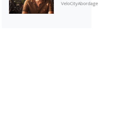
VeloCityAbordage