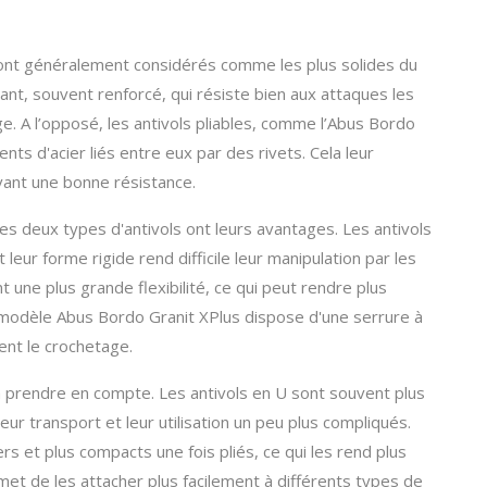
sont généralement considérés comme les plus solides du
tant, souvent renforcé, qui résiste bien aux attaques les
e. A l’opposé, les antivols pliables, comme l’Abus Bordo
ts d'acier liés entre eux par des rivets. Cela leur
vant une bonne résistance.
es deux types d'antivols ont leurs avantages. Les antivols
t leur forme rigide rend difficile leur manipulation par les
nt une plus grande flexibilité, ce qui peut rendre plus
, le modèle Abus Bordo Granit XPlus dispose d'une serrure à
ent le crochetage.
ère à prendre en compte. Les antivols en U sont souvent plus
ur transport et leur utilisation un peu plus compliqués.
ers et plus compacts une fois pliés, ce qui les rend plus
ermet de les attacher plus facilement à différents types de