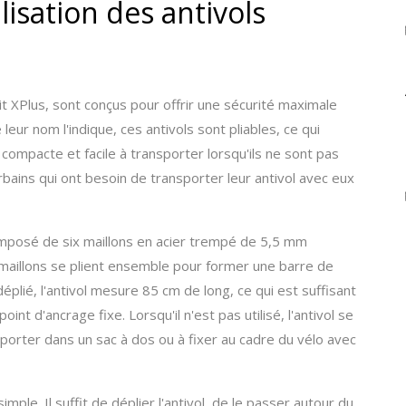
isation des antivols
nit XPlus, sont conçus pour offrir une sécurité maximale
eur nom l'indique, ces antivols sont pliables, ce qui
 compacte et facile à transporter lorsqu'ils ne sont pas
 urbains qui ont besoin de transporter leur antivol avec eux
omposé de six maillons en acier trempé de 5,5 mm
s maillons se plient ensemble pour former une barre de
éplié, l'antivol mesure 85 cm de long, ce qui est suffisant
int d'ancrage fixe. Lorsqu'il n'est pas utilisé, l'antivol se
nsporter dans un sac à dos ou à fixer au cadre du vélo avec
simple. Il suffit de déplier l'antivol, de le passer autour du