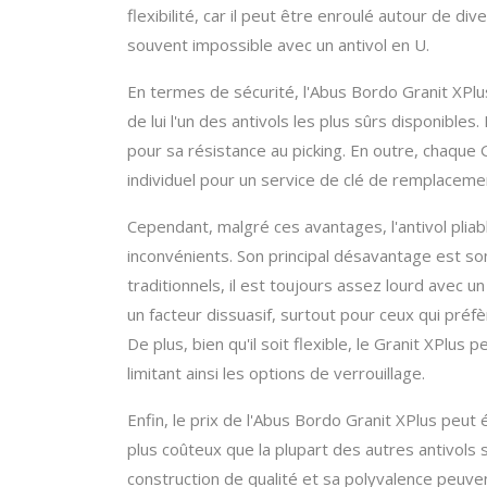
flexibilité, car il peut être enroulé autour de d
souvent impossible avec un antivol en U.
En termes de sécurité, l'Abus Bordo Granit XPlus 
de lui l'un des antivols les plus sûrs disponible
pour sa résistance au picking. En outre, chaque G
individuel pour un service de clé de remplaceme
Cependant, malgré ces avantages, l'antivol plia
inconvénients. Son principal désavantage est son 
traditionnels, il est toujours assez lourd avec u
un facteur dissuasif, surtout pour ceux qui préf
De plus, bien qu'il soit flexible, le Granit XPlus
limitant ainsi les options de verrouillage.
Enfin, le prix de l'Abus Bordo Granit XPlus peu
plus coûteux que la plupart des autres antivols 
construction de qualité et sa polyvalence peuven