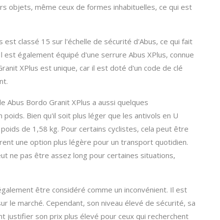
ivers objets, même ceux de formes inhabituelles, ce qui est
est classé 15 sur l'échelle de sécurité d'Abus, ce qui fait
s. Il est également équipé d'une serrure Abus XPlus, connue
ranit XPlus est unique, car il est doté d'un code de clé
nt.
ble Abus Bordo Granit XPlus a aussi quelques
poids. Bien qu'il soit plus léger que les antivols en U
n poids de 1,58 kg. Pour certains cyclistes, cela peut être
èrent une option plus légère pour un transport quotidien.
 peut ne pas être assez long pour certaines situations,
t également être considéré comme un inconvénient. Il est
sur le marché. Cependant, son niveau élevé de sécurité, sa
t justifier son prix plus élevé pour ceux qui recherchent