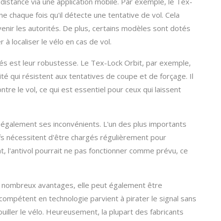
 distance via une application mobile. Par exemple, le Tex-
e chaque fois qu'il détecte une tentative de vol. Cela
nir les autorités. De plus, certains modèles sont dotés
 à localiser le vélo en cas de vol.
és est leur robustesse. Le Tex-Lock Orbit, par exemple,
ité qui résistent aux tentatives de coupe et de forçage. Il
tre le vol, ce qui est essentiel pour ceux qui laissent
a également ses inconvénients. L'un des plus importants
tifs nécessitent d'être chargés régulièrement pour
at, l'antivol pourrait ne pas fonctionner comme prévu, ce
 de nombreux avantages, elle peut également être
 compétent en technologie parvient à pirater le signal sans
rrouiller le vélo. Heureusement, la plupart des fabricants